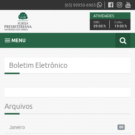
(65) 99950-6965
ATIVIDADES
EBD:
Culto:
09:00 h
19:00 h
MENU
Boletim Eletrônico
Arquivos
Janeiro
00